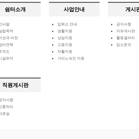
쉼터소개
사업안내
게시
인사말
입퇴소 안내
공지사항
설립목적
생활지원
자유게시판
미션과 비전
상담지원
활동갤러리
쉼터연혁
고용지원
입소문의
조직도
자활지원
시설위치
거리노숙인 지원
직원게시판
공지사항
고충처리
자료실