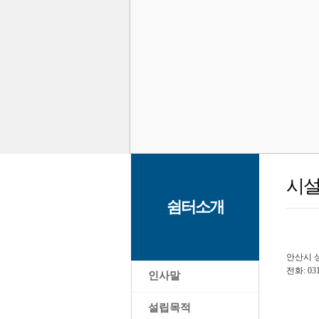
시
쉼터소개
안산시 상
전화: 031
>
인사말
>
설립목적