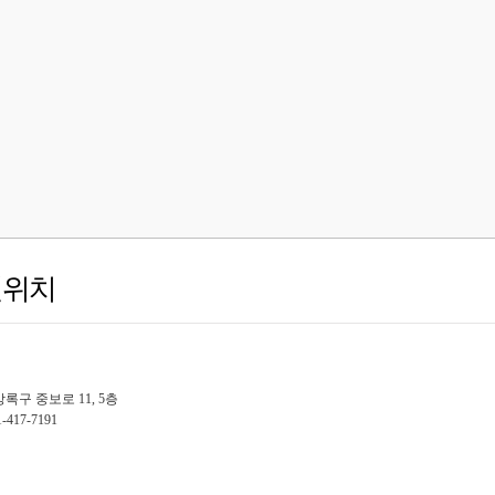
설위치
록구 중보로 11, 5층
-417-7191